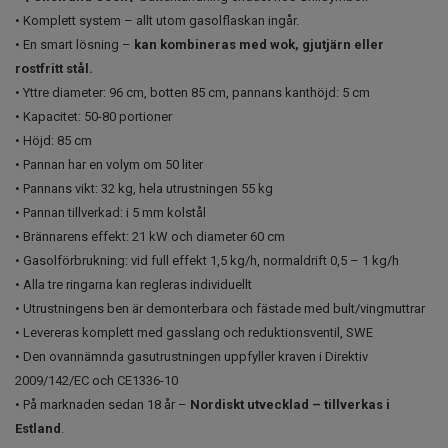
• Komplett system – allt utom gasolflaskan ingår.
• En smart lösning –
kan kombineras med wok, gjutjärn eller
rostfritt stål.
• Yttre diameter: 96 cm, botten 85 cm, pannans kanthöjd: 5 cm
• Kapacitet: 50-80 portioner
• Höjd: 85 cm
• Pannan har en volym om 50 liter
• Pannans vikt: 32 kg, hela utrustningen 55 kg
• Pannan tillverkad: i 5 mm kolstål
• Brännarens effekt: 21 kW och diameter 60 cm
• Gasolförbrukning: vid full effekt 1,5 kg/h, normaldrift 0,5 – 1 kg/h
• Alla tre ringarna kan regleras individuellt
• Utrustningens ben är demonterbara och fästade med bult/vingmuttrar
• Levereras komplett med gasslang och reduktionsventil, SWE
• Den ovannämnda gasutrustningen uppfyller kraven i Direktiv
2009/142/EC och CE1336-10
• På marknaden sedan 18 år –
Nordiskt utvecklad – tillverkas i
Estland
.