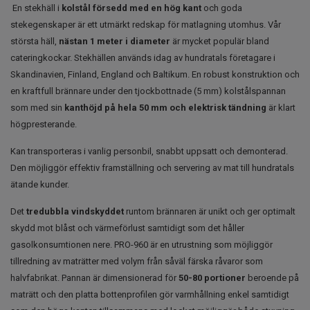
En stekhäll i
kolstål försedd med en hög kant
och goda
stekegenskaper är ett utmärkt redskap för matlagning utomhus. Vår
största häll,
nästan 1 meter i diameter
är mycket populär bland
cateringkockar. Stekhällen används idag av hundratals företagare i
Skandinavien, Finland, England och Baltikum. En robust konstruktion och
en kraftfull brännare under den tjockbottnade (5 mm) kolstålspannan
som med sin
kanthöjd på hela 50 mm och elektrisk tändning
är klart
högpresterande.
Kan transporteras i vanlig personbil, snabbt uppsatt och demonterad.
Den möjliggör effektiv framställning och servering av mat till hundratals
ätande kunder.
Det
tredubbla vindskyddet
runtom brännaren är unikt och ger optimalt
skydd mot blåst och värmeförlust samtidigt som det håller
gasolkonsumtionen nere. PRO-960 är en utrustning som möjliggör
tillredning av maträtter med volym från såväl färska råvaror som
halvfabrikat. Pannan är dimensionerad för
50-80 portioner
beroende på
maträtt och den platta bottenprofilen gör varmhållning enkel samtidigt