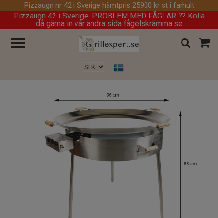
Pizzaugn nr 42 i Sverige hämtpris 25900 kr st i farhult
Pizzaugn 42 i Sverige. PROBLEM MED FÅGLAR ?? Kolla
då gärna in vår andra sida fågelskrämma.se
Hem
/
Stekhäll
/
Stekhäll Gasol PRO-960 UTAN lock