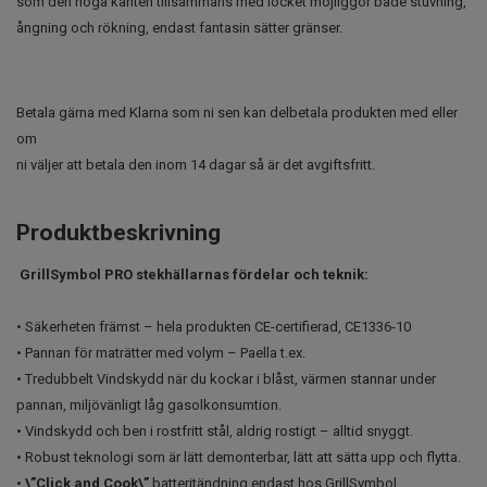
som den höga kanten tillsammans med locket möjliggör både stuvning,
ångning och rökning, endast fantasin sätter gränser.
Betala gärna med Klarna som ni sen kan delbetala produkten med eller
om
ni väljer att betala den inom 14 dagar så är det avgiftsfritt.
Produktbeskrivning
GrillSymbol PRO stekhällarnas fördelar och teknik:
• Säkerheten främst – hela produkten CE-certifierad, CE1336-10
• Pannan för maträtter med volym – Paella t.ex.
• Tredubbelt Vindskydd när du kockar i blåst, värmen stannar under
pannan, miljövänligt låg gasolkonsumtion.
• Vindskydd och ben i rostfritt stål, aldrig rostigt – alltid snyggt.
• Robust teknologi som är lätt demonterbar, lätt att sätta upp och flytta.
•
\”Click and Cook\”
batteritändning endast hos GrillSymbol.