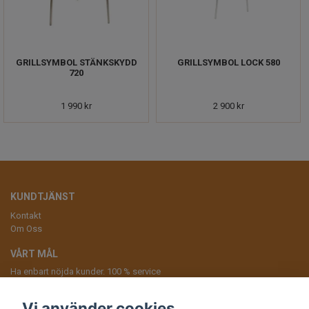
GRILLSYMBOL STÄNKSKYDD
GRILLSYMBOL LOCK 580
720
1 990 kr
2 900 kr
KUNDTJÄNST
Kontakt
Om Oss
VÅRT MÅL
Ha enbart nöjda kunder. 100 % service
ANMÄL DIG TILL VÅRT NYHETSBREV
Vi använder cookies