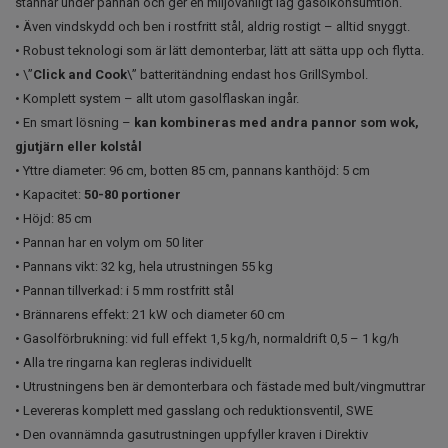
stannar under pannan och ger en miljövänligt låg gasolkonsumtion.
• Även vindskydd och ben i rostfritt stål, aldrig rostigt – alltid snyggt.
• Robust teknologi som är lätt demonterbar, lätt att sätta upp och flytta.
• \”
Click and Cook
\” batteritändning endast hos GrillSymbol.
• Komplett system – allt utom gasolflaskan ingår.
• En smart lösning –
kan kombineras med andra pannor som wok,
gjutjärn eller kolstål
• Yttre diameter: 96 cm, botten 85 cm, pannans kanthöjd: 5 cm
• Kapacitet:
50-80 portioner
• Höjd: 85 cm
• Pannan har en volym om 50 liter
• Pannans vikt: 32 kg, hela utrustningen 55 kg
• Pannan tillverkad: i 5 mm rostfritt stål
• Brännarens effekt: 21 kW och diameter 60 cm
• Gasolförbrukning: vid full effekt 1,5 kg/h, normaldrift 0,5 – 1 kg/h
• Alla tre ringarna kan regleras individuellt
• Utrustningens ben är demonterbara och fästade med bult/vingmuttrar
• Levereras komplett med gasslang och reduktionsventil, SWE
• Den ovannämnda gasutrustningen uppfyller kraven i Direktiv