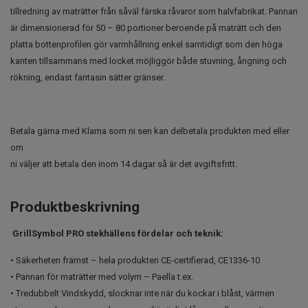
tillredning av maträtter från såväl färska råvaror som halvfabrikat. Pannan
är dimensionerad för 50 – 80 portioner beroende på maträtt och den
platta bottenprofilen gör varmhållning enkel samtidigt som den höga
kanten tillsammans med locket möjliggör både stuvning, ångning och
rökning, endast fantasin sätter gränser.
Betala gärna med Klarna som ni sen kan delbetala produkten med eller
om
ni väljer att betala den inom 14 dagar så är det avgiftsfritt.
Produktbeskrivning
GrillSymbol PRO stekhällens fördelar och teknik:
• Säkerheten främst – hela produkten CE-certifierad, CE1336-10
• Pannan för maträtter med volym – Paella t.ex.
• Tredubbelt Vindskydd, slocknar inte när du kockar i blåst, värmen