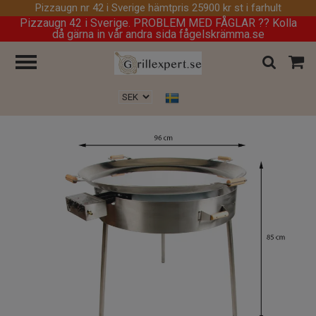
Pizzaugn nr 42 i Sverige hämtpris 25900 kr st i farhult
Pizzaugn 42 i Sverige. PROBLEM MED FÅGLAR ?? Kolla
då gärna in vår andra sida fågelskrämma.se
Hem
/
Stekhäll
/
Stekhäll Gasol PRO-960 inox, UTAN lock