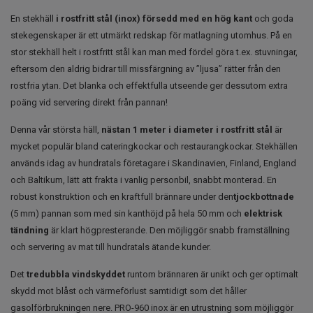
En stekhäll
i rostfritt stål (inox) försedd med en hög kant
och goda
stekegenskaper är ett utmärkt redskap för matlagning utomhus. På en
stor stekhäll helt i rostfritt stål kan man med fördel göra t.ex. stuvningar,
eftersom den aldrig bidrar till missfärgning av ”ljusa” rätter från den
rostfria ytan. Det blanka och effektfulla utseende ger dessutom extra
poäng vid servering direkt från pannan!
Denna vår största häll,
nästan 1 meter i diameter i rostfritt stål
är
mycket populär bland cateringkockar och restaurangkockar. Stekhällen
används idag av hundratals företagare i Skandinavien, Finland, England
och Baltikum, lätt att frakta i vanlig personbil, snabbt monterad. En
robust konstruktion och en kraftfull brännare under den
tjockbottnade
(5 mm) pannan som med sin kanthöjd på hela 50 mm och
elektrisk
tändning
är klart högpresterande. Den möjliggör snabb framställning
och servering av mat till hundratals ätande kunder.
Det
tredubbla vindskyddet
runtom brännaren är unikt och ger optimalt
skydd mot blåst och värmeförlust samtidigt som det håller
gasolförbrukningen nere. PRO-960 inox är en utrustning som möjliggör