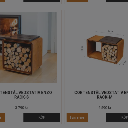
TENSTÅL VEDSTATIV ENZO
CORTENSTÅL VEDSTATIV E
RACK-S
RACK-M
3 790 kr
4 590 kr
r
KÖP
Läs mer
KÖ