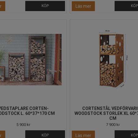
r
KÖP
Läs mer
KÖ
VEDSTAPLARE CORTEN-
CORTENSTÅL VEDFÖRVAR
DSTOCK L. 60*37*170 CM
WOODSTOCK STORLEK XL 60*
CM
5 900 kr
7 900 kr
r
KÖP
Läs mer
KÖ