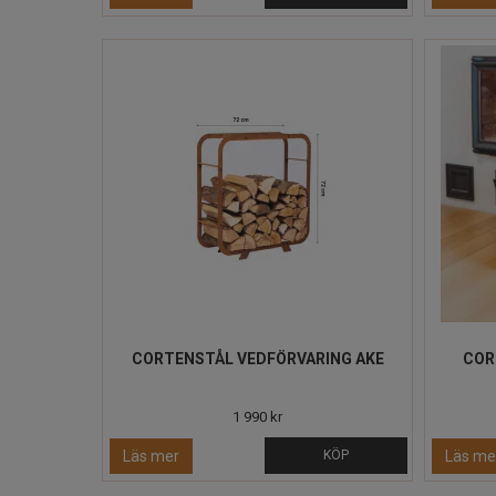
CORTENSTÅL VEDFÖRVARING AKE
COR
1 990 kr
Läs mer
KÖP
Läs me