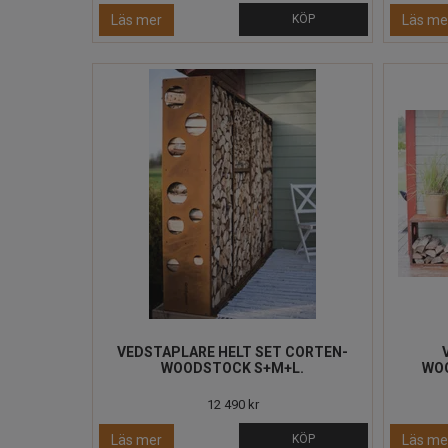
Läs mer
KÖP
Läs me
VEDSTAPLARE HELT SET CORTEN-
WOODSTOCK S+M+L.
WOO
12 490 kr
Läs mer
KÖP
Läs me