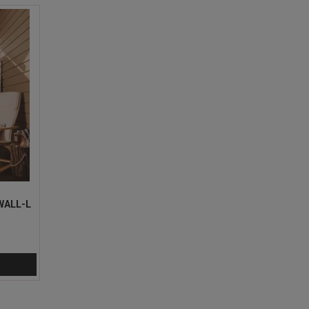
WALL-L
P