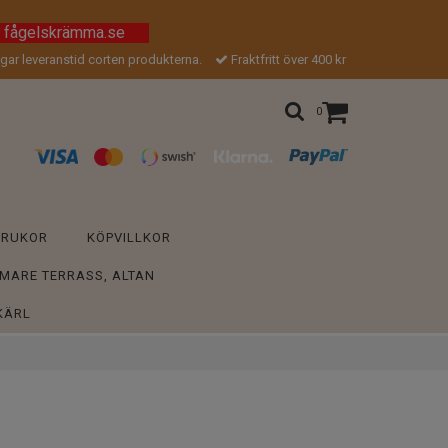
a fågelskrämma.se
gar leveranstid corten produkterna.
Fraktfritt över 400 kr
0
KRUKOR
KÖPVILLKOR
MARE TERRASS, ALTAN
KÄRL