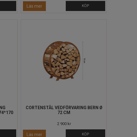
P
Läs mer
KÖP
ING
CORTENSTÅL VEDFÖRVARING BERN Ø
74*170
72 CM
2 900 kr
P
Läs mer
KÖP