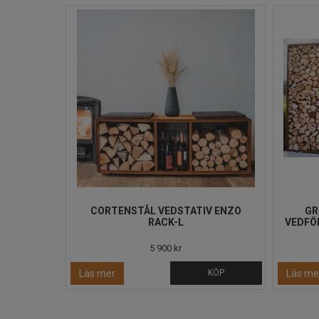
CORTENSTÅL VEDSTATIV ENZO
GR
RACK-L
VEDFÖR
5 900 kr
Läs mer
KÖP
Läs me