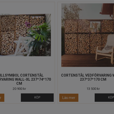
ILLSYMBOL CORTENSTÅL
CORTENSTÅL VEDFÖRVARING 
VARING WALL-XL 237*74*170
237*37*170 CM
CM
20 900 kr
13 500 kr
r
KÖP
Läs mer
KÖ