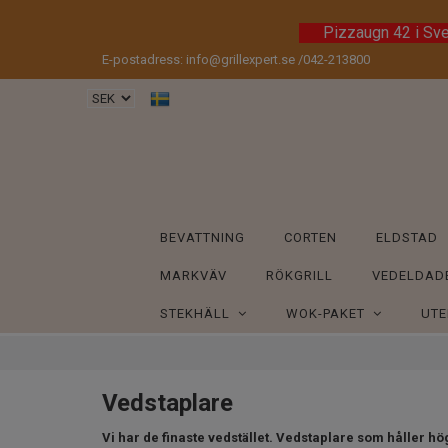
Pizzaugn 42 i Sv
E-postadress:
info@grillexpert.se
/042-213800
BEVATTNING
CORTEN
ELDSTAD
MARKVÄV
RÖKGRILL
VEDELDAD
STEKHÄLL
WOK-PAKET
UT
Vedstaplare
Vi har de finaste vedstället. Vedstaplare som håller h