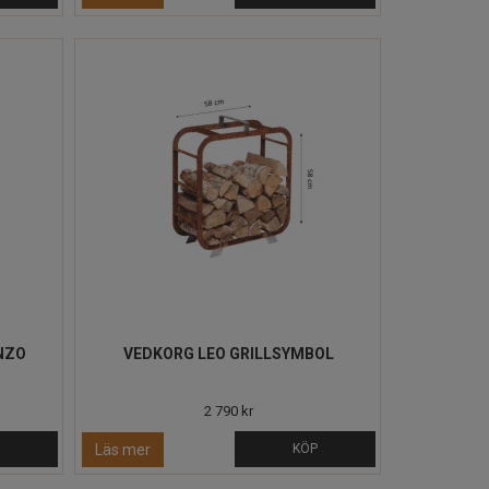
NZO
VEDKORG LEO GRILLSYMBOL
2 790 kr
P
Läs mer
KÖP