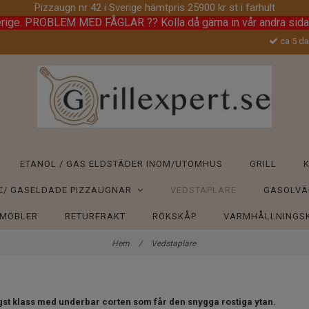
Pizzaugn nr 42 i Sverige hämtpris 25900 kr st i farhult
erige. PROBLEM MED FÅGLAR ?? Kolla då gärna in vår andra sid
ca 5 da
ETANOL / GAS ELDSTÄDER INOM/UTOMHUS
GRILL
E/ GASELDADE PIZZAUGNAR
VEDSTAPLARE
GASOLVÄ
EMÖBLER
RETURFRAKT
RÖKSKÅP
VARMHÅLLNINGS
Hem
/
Vedstaplare
ögst klass med underbar corten som får den snygga rostiga ytan.