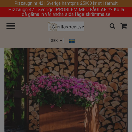
Pizzaugn nr 42 i Sverige hämtpris 25900 kr st i farhult
Pizzaugn 42 i Sverige. PROBLEM MED FÅGLAR ?? Kolla
då gärna in vår andra sida fågelskrämma.se
Hem
/
Krukor
/
Fiora L – blomkruka i cortenstål