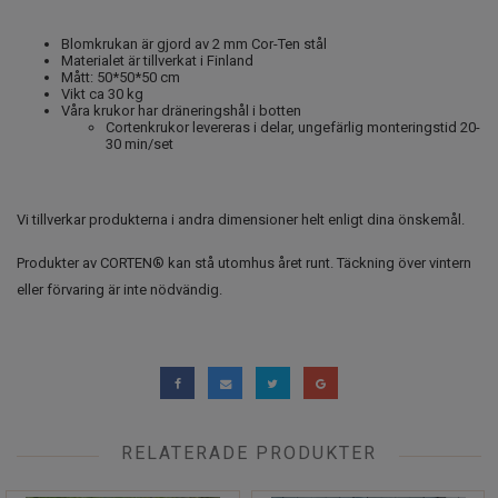
Blomkrukan är gjord av 2 mm Cor-Ten stål
Materialet är tillverkat i Finland
Mått: 50*50*50 cm
Vikt ca 30 kg
Våra krukor har dräneringshål i botten
Cortenkrukor levereras i delar, ungefärlig monteringstid 20-
30 min/set
Vi tillverkar produkterna i andra dimensioner helt enligt dina önskemål.
Produkter av CORTEN® kan stå utomhus året runt. Täckning över vintern
eller förvaring är inte nödvändig.
RELATERADE PRODUKTER