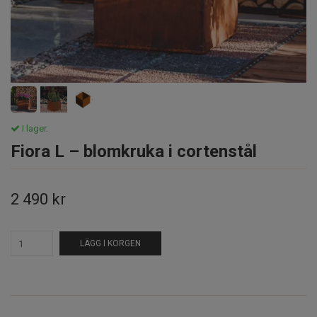
I lager.
Fiora L – blomkruka i cortenstål
2 490 kr
LÄGG I KORGEN