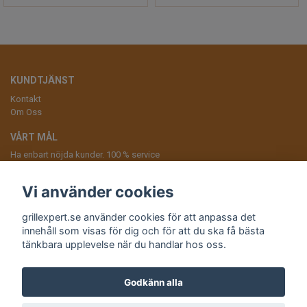
KUNDTJÄNST
Kontakt
Om Oss
VÅRT MÅL
Ha enbart nöjda kunder. 100 % service
ANMÄL DIG TILL VÅRT NYHETSBREV
Vi använder cookies
Prenumerera
grillexpert.se använder cookies för att anpassa det
innehåll som visas för dig och för att du ska få bästa
tänkbara upplevelse när du handlar hos oss.
Andra butiker från Fågelskrämma Sverige AB:
Godkänn alla
Skadedjursprodukter.se
,
Fågelskrämma.se
,
Tilahome.se