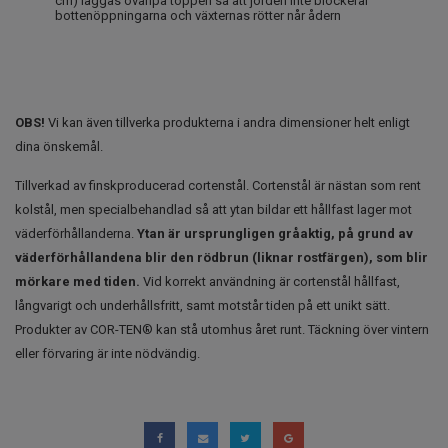
cm) läggas ovanpå toppen så att jorden inte blockerar
bottenöppningarna och växternas rötter når ådern
OBS!
Vi kan även tillverka produkterna i andra dimensioner helt enligt
dina önskemål.
Tillverkad av finskproducerad cortenstål. Cortenstål är nästan som rent
kolstål, men specialbehandlad så att ytan bildar ett hållfast lager mot
väderförhållanderna.
Ytan är ursprungligen gråaktig, på grund av
väderförhållandena blir den rödbrun (liknar rostfärgen), som blir
mörkare med tiden.
Vid korrekt användning är cortenstål hållfast,
långvarigt och underhållsfritt, samt motstår tiden på ett unikt sätt.
Produkter av COR-TEN® kan stå utomhus året runt. Täckning över vintern
eller förvaring är inte nödvändig.