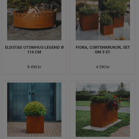
ELDSTAD UTOMHUS LEGEND Ø
FIORA, CORTENKRUKOR, SET
116 CM
OM 3 ST.
8 490 kr
4 590 kr