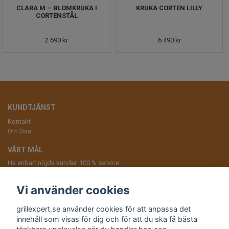
CLARA M – BLOMKRUKA I
KRUKA CORTEN LILLY
CORTENSTÅL
2 690 kr
6 490 kr
KUNDTJÄNST
Kontakt
Om Oss
VÅRT MÅL
Ha enbart nöjda kunder. 100 % service
ANMÄL DIG TILL VÅRT NYHETSBREV
Vi använder cookies
Prenumerera
grillexpert.se använder cookies för att anpassa det
innehåll som visas för dig och för att du ska få bästa