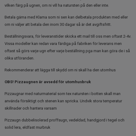
vilken färg på ugnen, om ni vill ha natursten på den eller inte.
Betala gärna med Klarna som ni sen kan delbetala produkten med eller
om ni väljer att betala den inom 30 dagar så är det avgiftsfritt.
Beställningsvara, för leveranstider skicka ett mail till oss men oftast 2-4v.
Vissa modeller kan redan vara färdiga på fabriken för leverans men
oftast så görs varje ugn efter varje beställning pga man kan göra de i så
olika utföranden.
Rekommenderar att lägga till skydd om ni skall ha den utomhus
OBS! Pizzaugnen är avsedd för utomhusbruk
Pizzaugnar med naturmaterial som tex natursten i botten skall man
använda försiktigt och stenen kan spricka. Undvik stora temperatur
skillnader och hantera varsam
Pizzaugn dubbelisolerad proffsugn, vedeldad, handgjord i tegel och
solid lera, eldfast murbruk