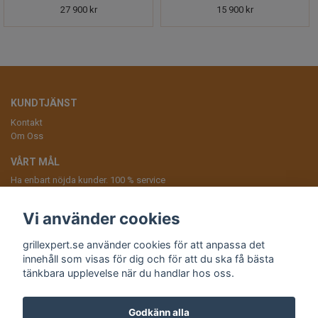
27 900 kr
15 900 kr
KUNDTJÄNST
Kontakt
Om Oss
VÅRT MÅL
Ha enbart nöjda kunder. 100 % service
ANMÄL DIG TILL VÅRT NYHETSBREV
Vi använder cookies
Prenumerera
grillexpert.se använder cookies för att anpassa det
innehåll som visas för dig och för att du ska få bästa
tänkbara upplevelse när du handlar hos oss.
Andra butiker från Fågelskrämma Sverige AB:
Godkänn alla