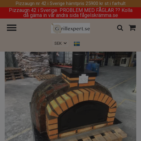
Pizzaugn nr 42 i Sverige hämtpris 25900 kr st i farhult
Pizzaugn 42 i Sverige. PROBLEM MED FÅGLAR ?? Kolla
då gärna in vår andra sida fågelskrämma.se
Hem
/
Vedeldade / gaseldade pizzaugnar
/
Pizzaugn 110 cm,nr 33, 28900
kr