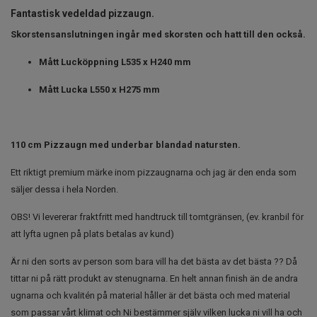
Fantastisk vedeldad pizzaugn.
Skorstensanslutningen ingår med skorsten och hatt till den också.
Mått Lucköppning L535 x H240 mm
Mått Lucka L550 x H275 mm
110 cm Pizzaugn med underbar blandad natursten.
Ett riktigt premium märke inom pizzaugnarna och jag är den enda som
säljer dessa i hela Norden.
OBS! Vi levererar fraktfritt med handtruck till tomtgränsen, (ev. kranbil för
att lyfta ugnen på plats betalas av kund)
Är ni den sorts av person som bara vill ha det bästa av det bästa ?? Då
tittar ni på rätt produkt av stenugnarna. En helt annan finish än de andra
ugnarna och kvalitén på material håller är det bästa och med material
som passar vårt klimat och Ni bestämmer själv vilken lucka ni vill ha och