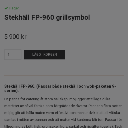
I lager.
Stekhäll FP-960 grillsymbol
5 900 kr
LÄGG I KORGEN
Stekhäll FP-960. (Passar både stekhäll och wok-paketen 9-
serien).
En panna för catering åt stora sällskap, möjliggör att tillaga olika
maträtter av såväl färska som förgräddade råvaror. Pannans flata botten
möjliggör att hålla maten varm effektivt och man undviker att all vätska
samlas i mitten av pannan och att maten vid kanterna blir torr. Passar för
tillredning av kött, fisk, grönsaker, korv, surkål och risrätter (paella). Tack