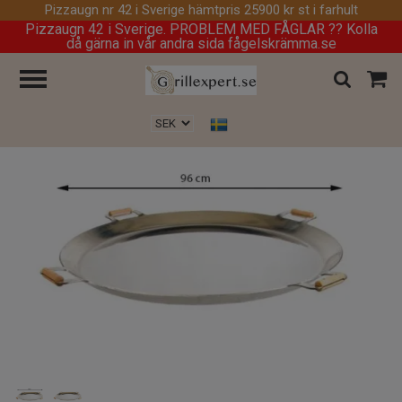
Pizzaugn nr 42 i Sverige hämtpris 25900 kr st i farhult
Pizzaugn 42 i Sverige. PROBLEM MED FÅGLAR ?? Kolla
då gärna in vår andra sida fågelskrämma.se
Hem
/
Stekhäll
/
Pannor
/
Stekhäll FP-960 grillsymbol