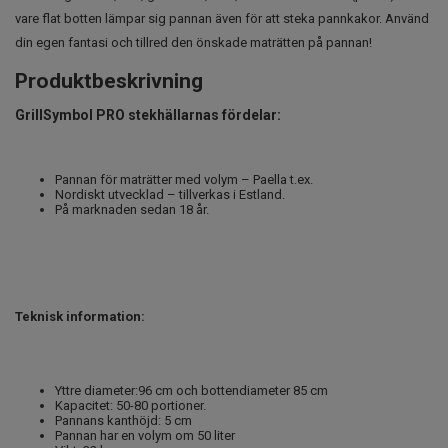
vare flat botten lämpar sig pannan även för att steka pannkakor. Använd
din egen fantasi och tillred den önskade maträtten på pannan!
Produktbeskrivning
GrillSymbol PRO stekhällarnas fördelar:
Pannan för maträtter med volym – Paella t.ex.
Nordiskt utvecklad – tillverkas i Estland.
På marknaden sedan 18 år.
Teknisk information:
Yttre diameter:96 cm och bottendiameter 85 cm
Kapacitet: 50-80 portioner.
Pannans kanthöjd: 5 cm
Pannan har en volym om 50 liter