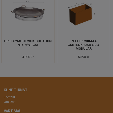
GRILLSYMBOL WOK-SOLUTION
PETTERI WIIMAA
915, Ø 91 CM
CORTENKRUKA LILLY
MODULAR
4 990 kr
5 390 kr
KUNDTJÄNST
Kontakt
Om Oss
VÅRT MÅL