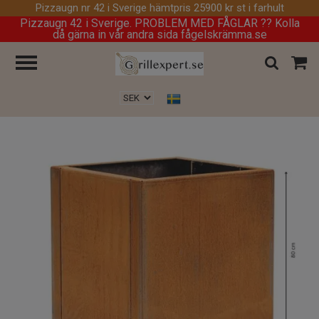
Pizzaugn nr 42 i Sverige hämtpris 25900 kr st i farhult
Pizzaugn 42 i Sverige. PROBLEM MED FÅGLAR ?? Kolla
då gärna in vår andra sida fågelskrämma.se
Hem
/
Produkter
/
Petteri Wiimaa Cortenkruka Clara XXL