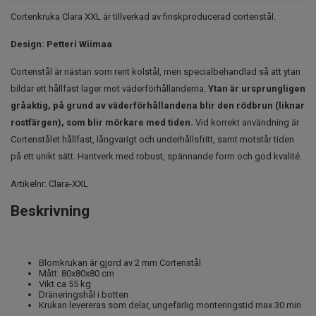
Cortenkruka Clara XXL är tillverkad av finskproducerad cortenstål.
Design: Petteri Wiimaa
Cortenstål är nästan som rent kolstål, men specialbehandlad så att ytan
bildar ett hållfast lager mot väderförhållanderna.
Ytan är ursprungligen
gråaktig, på grund av väderförhållandena blir den rödbrun (liknar
rostfärgen), som blir mörkare med tiden.
Vid korrekt användning är
Cortenstålet hållfast, långvarigt och underhållsfritt, samt motstår tiden
på ett unikt sätt. Hantverk med robust, spännande form och god kvalité.
Artikelnr:
Clara-XXL
Beskrivning
Blomkrukan är gjord av 2 mm Cortenstål
Mått: 80x80x80 cm
Vikt ca 55 kg
Dräneringshål i botten
Krukan levereras som delar, ungefärlig monteringstid max 30 min