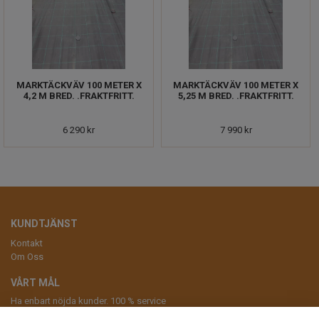
MARKTÄCKVÄV 100 METER X
MARKTÄCKVÄV 100 METER X
4,2 M BRED. .FRAKTFRITT.
5,25 M BRED. .FRAKTFRITT.
6 290 kr
7 990 kr
KUNDTJÄNST
Kontakt
Om Oss
VÅRT MÅL
Ha enbart nöjda kunder. 100 % service
ANMÄL DIG TILL VÅRT NYHETSBREV