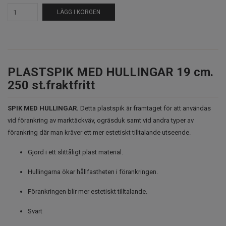
LÄGG I KORGEN
PLASTSPIK MED HULLINGAR 19 cm.
25
0 st.fraktfritt
SPIK MED HULLINGAR.
Detta plastspik är framtaget för att användas
vid förankring av marktäckväv, ogräsduk samt vid andra typer av
förankring där man kräver ett mer estetiskt tilltalande utseende.
Gjord i ett slittåligt plast material.
Hullingarna ökar hållfastheten i förankringen.
Förankringen blir mer estetiskt tilltalande.
Svart