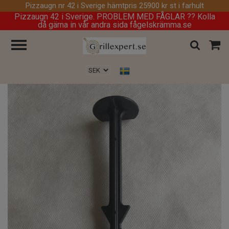
Pizzaugn nr 42 i Sverige hämtpris 25900 kr st i farhult
Pizzaugn 42 i Sverige. PROBLEM MED FÅGLAR ?? Kolla
då gärna in vår andra sida fågelskrämma.se
Hem
/
Markväv
/
PLASTSPIK MED HULLINGAR 19 cm. 250 st