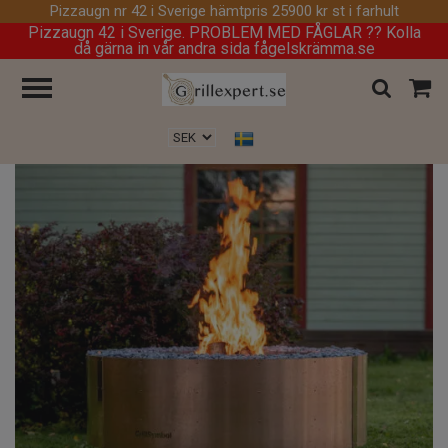
Pizzaugn nr 42 i Sverige hämtpris 25900 kr st i farhult
Pizzaugn 42 i Sverige. PROBLEM MED FÅGLAR ?? Kolla
då gärna in vår andra sida fågelskrämma.se
Hem
/
Eldstad
/
Eldstad utomhus Luna Copper Black, ø 119 cm