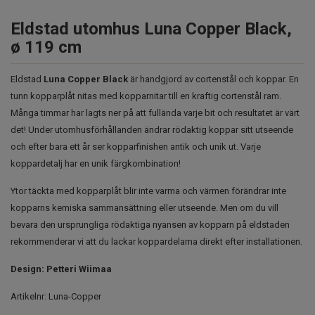
Eldstad utomhus Luna Copper Black,
ø 119 cm
Eldstad
Luna Copper Black
är handgjord av cortenstål och koppar. En
tunn kopparplåt nitas med kopparnitar till en kraftig cortenstål ram.
Många timmar har lagts ner på att fullända varje bit och resultatet är värt
det! Under utomhusförhållanden ändrar rödaktig koppar sitt utseende
och efter bara ett år ser kopparfinishen antik och unik ut. Varje
koppardetalj har en unik färgkombination!
Ytor täckta med kopparplåt blir inte varma och värmen förändrar inte
kopparns kemiska sammansättning eller utseende. Men om du vill
bevara den ursprungliga rödaktiga nyansen av kopparn på eldstaden
rekommenderar vi att du lackar koppardelarna direkt efter installationen.
Design: Petteri Wiimaa
Artikelnr:
Luna-Copper