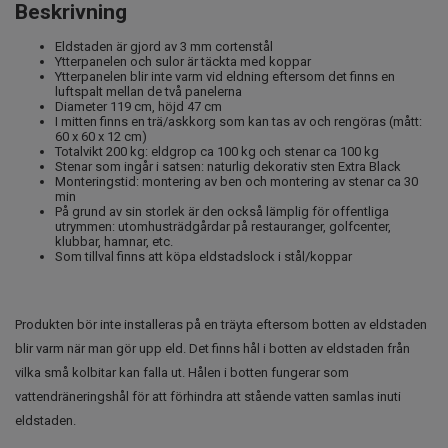
Beskrivning
Eldstaden är gjord av 3 mm cortenstål
Ytterpanelen och sulor är täckta med koppar
Ytterpanelen blir inte varm vid eldning eftersom det finns en
luftspalt mellan de två panelerna
Diameter 119 cm, höjd 47 cm
I mitten finns en trä/askkorg som kan tas av och rengöras (mått:
60 x 60 x 12 cm)
Totalvikt 200 kg: eldgrop ca 100 kg och stenar ca 100 kg
Stenar som ingår i satsen: naturlig dekorativ sten Extra Black
Monteringstid: montering av ben och montering av stenar ca 30
min
På grund av sin storlek är den också lämplig för offentliga
utrymmen: utomhusträdgårdar på restauranger, golfcenter,
klubbar, hamnar, etc.
Som tillval finns att köpa eldstadslock i stål/koppar
Produkten bör inte installeras på en träyta eftersom botten av eldstaden
blir varm när man gör upp eld. Det finns hål i botten av eldstaden från
vilka små kolbitar kan falla ut. Hålen i botten fungerar som
vattendräneringshål för att förhindra att stående vatten samlas inuti
eldstaden.