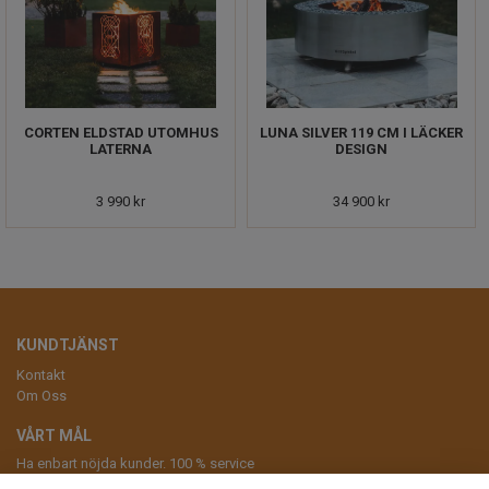
CORTEN ELDSTAD UTOMHUS
LUNA SILVER 119 CM I LÄCKER
LATERNA
DESIGN
3 990 kr
34 900 kr
KUNDTJÄNST
Kontakt
Om Oss
VÅRT MÅL
Ha enbart nöjda kunder. 100 % service